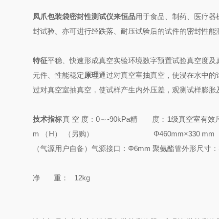
凤爪包装袋密封性测试仪来恒品
用于食品、制药、医疗器
封试验。亦可进行经跌落、耐压试验后的试件的密封性能
特征
平稳、快速形成真空实验环境
数字预置试验真空度及
元件、性能稳定
原理
通过对真空室抽真空，使浸在水中的
过对真空室抽真空，使试样产生内外压差，观测试样膨胀
技术指标
真 空 度：0～-90kPa
精 度：1级
真空室有效尺寸
m （H） （另购）
Φ460mm×330 mm （
（气源用户自备）
气源接口：Φ6mm 聚氨酯管
外形尺寸：3
净
重：
12kg