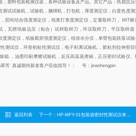
器，塑料包装检测仪器，各种试验设备及产品。
其它产品：纸箱抗压
性测试试验机，试验机，捆绑机，打包机，厚度测定仪，白度色度测
，层间结合强度测定仪，纸浆打浆度测定仪，定量取样刀， MIT耐
心机，瓦楞纸板边压（粘合）试样取样刀，环压取样刀，平压取样器
软度测定仪，纸板戳穿强度测定仪，纸张水分仪，单臂包装跌落试验
粘性测试仪，环形初粘性测试仪，电子剥离试验机.，胶粘剂拉伸剪切
燥箱.，油墨印刷摩擦试验机，反压高温蒸煮锅，正压密封试验仪、
翠芳 真诚期待新老客户莅临指导！： 号：jinanhengpin
返回列表
下一个：
HP-MFY-01包装袋密封性测试仪来恒品检测