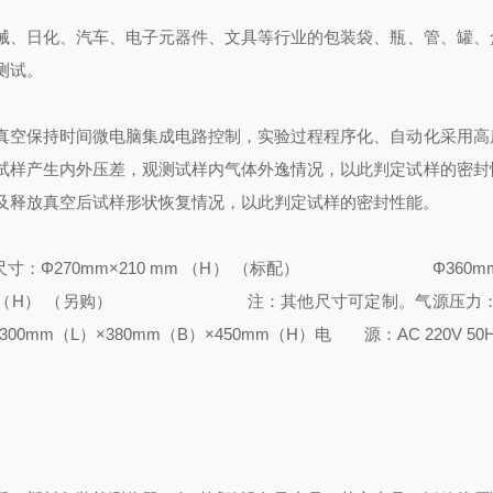
械、日化、汽车、电子元器件、文具等行业的包装袋、瓶、管、罐、
测试。
真空保持时间
微电脑集成电路控制，实验过程程序化、自动化
采用高
试样产生内外压差，观测试样内气体外逸情况，以此判定试样的密封
及释放真空后试样形状恢复情况，以此判定试样的密封性能。
：Φ270mm×210 mm （H） （标配）
Φ360mm×58
H） （另购）
注：其他尺寸可定制。
气源压力：0
00mm（L）×380mm（B）×450mm（H）
电 源：AC 220V 50