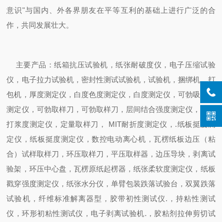
意识"与国内、外各界朋友在平等互利的基础上进行广泛的合
作，共同发展壮大。
主要产品：纸箱抗压试验机，纸张耐破度仪，电子压缩试验
仪，电子拉力试验机，密封性测试试验机，试验机，捆绑机，打
包机，厚度测定仪，白度色度测定仪，白度测定仪，可勃吸收性
测定仪，可勃取样刀，可勃取样刀，层间结合强度测定仪，纸浆
打浆度测定仪，定量取样刀，
MIT
耐折度测定仪，
.
纸板挺度测
定仪，纸板挺度测定仪，数控电动离心机，瓦楞纸板边压（粘
合）试样取样刀，环压取样刀，平压取样器，边压导块，剥离试
验架，环压中心盘，瓦楞原纸起楞器，纸张柔软度测定仪，纸板
戳穿强度测定仪，纸张水分仪，单臂包装跌落试验台，双翼跌落
试验机，纤维标准解离器型，胶带初性测试仪
.
，持粘性测试
仪，环形初粘性测试仪，电子剥离试验机
.
，胶粘剂拉伸剪切试