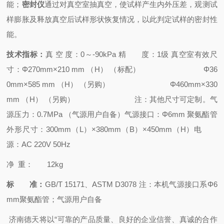
能；
密封仪
通过对真空室抽真空，使试样产生内外压差，观测试
样膨胀及释放真空后试样形状恢复情况，以此判定试样的密封性
能。
技术指标
：
真 空 度：0～-90kPa
精 度：1级
真空室有效尺
寸：Φ270mm×210 mm （H） （标配）
Φ36
0mm×585 mm （H） （另购）
Φ460mm×330
mm （H） （另购）
注：其他尺寸可定制。
气
源压力：0.7MPa （气源用户自备）
气源接口：Φ6mm 聚氨酯管
外形尺寸：300mm（L）×380mm（B）×450mm（H）
电
源：AC 220V 50Hz
净 重： 12kg
标 准：
GB/T 15171、ASTM D3078 注：本机气源接口系Φ6
mm聚氨酯管；气源用户自备
济南
德天
将以
“可靠的产品质量、良好的企业信誉、真诚的合作