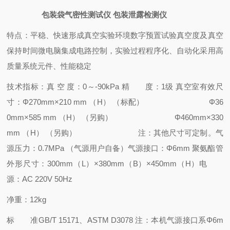
包装袋气密性测试仪 包装泄露检测仪
特点：
平稳、快速形成真空实验环境
数字预置试验真空度及真空
保持时间
微电脑集成电路控制，实验过程程序化、自动化
采用高
质量系统元件、性能稳定
技术指标：
真 空 度：0～-90kPa
精 度：1级
真空室有效尺
寸：Φ270mm×210 mm （H） （标配）
Φ36
0mm×585 mm （H） （另购）
Φ460mm×330
mm （H） （另购）
注：其他尺寸可定制。
气
源压力：0.7MPa （气源用户自备）
气源接口：Φ6mm 聚氨酯管
外形尺寸：300mm（L）×380mm（B）×450mm（H）
电
源：AC 220V 50Hz
净重：12kg
标 准
GB/T 15171、ASTM D3078 注：本机气源接口系Φ6m