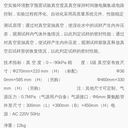
空实验环境
数字预置试验真空度及真空保持时间
微电脑集成电路
控制，实验过程程序化、自动化
采用高质量系统元件、性能稳定
测试原理：
通过对真空室抽真空，使浸在水中的试样产生内外压
差，观测试样内气体外逸情况，以此判定试样的密封性能；通过
对真空室抽真空，使试样产生内外压差，观测试样膨胀及释放真
空后试样形状恢复情况，以此判定试样的密封性能。
技术指标：
真 空 度：0～-90kPa
精 度：1级
真空室有效尺
寸：Φ270mm×210 mm （H） （标配）
Φ36
0mm×585 mm （H） （另购）
Φ460mm×330
mm （H） （另购）
注：其他尺寸可定制。
气
源压力：0.7MPa （气源用户自备）
气源接口：Φ6mm 聚氨酯管
外形尺寸：300mm（L）×380mm（B）×450mm（H）
电
源：AC 220V 50Hz
净重：12kg