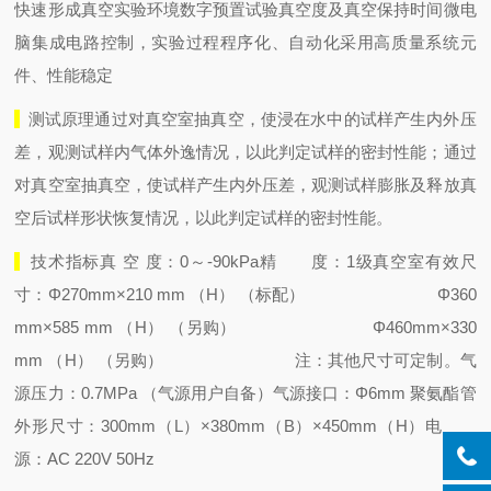
快速形成真空实验环境
数字预置试验真空度及真空保持时间
微电
脑集成电路控制，实验过程程序化、自动化
采用高质量系统元
件、性能稳定
测试原理
通过对真空室抽真空，使浸在水中的试样产生内外压
差，观测试样内气体外逸情况，以此判定试样的密封性能；通过
对真空室抽真空，使试样产生内外压差，观测试样膨胀及释放真
空后试样形状恢复情况，以此判定试样的密封性能。
技术指标
真 空 度：0～-90kPa
精 度：1级
真空室有效尺
寸：Φ270mm×210 mm （H） （标配）
Φ360
mm×585 mm （H） （另购）
Φ460mm×330
mm （H） （另购）
注：其他尺寸可定制。
气
源压力：0.7MPa （气源用户自备）
气源接口：Φ6mm 聚氨酯管
外形尺寸：300mm（L）×380mm（B）×450mm（H）
电
源：AC 220V 50Hz