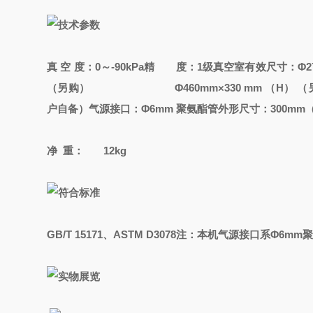
真 空 度：0～-90kPa
精 度：1级
真空室有效尺寸：Φ270
（另购）
Φ460mm×330 mm （H） （
户自备）
气源接口：Φ6mm 聚氨酯管
外形尺寸：300mm（
净 重： 12kg
GB/T 15171、ASTM D3078注：本机气源接口系Φ6