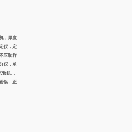
机，厚度
定仪，定
环压取样
分仪，单
验机.，
煮锅，正