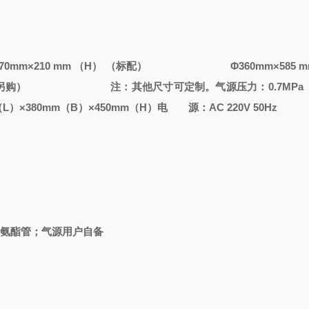
mm×210 mm （H） （标配）
Φ360mm×585 mm
另购）
注：其他尺寸可定制。
气源压力：0.7MPa
L）×380mm（B）×450mm（H）
电 源：AC 220V 50Hz
mm聚氨酯管；气源用户自备