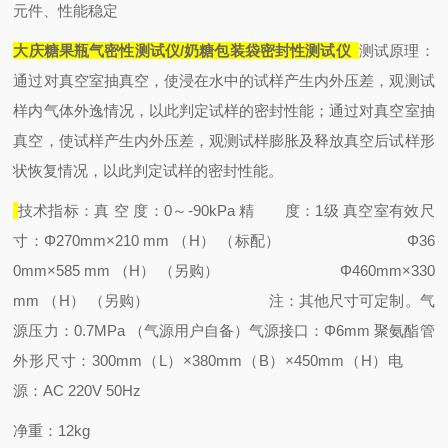
元件、性能稳定
大庆糖果瓶气密性测试仪/奶糖包装袋密封性
测试仪
测试原理：
通过对真空室抽真空，使浸在水中的试样产生内外压差，观测试
样内气体外逸情况，以此判定试样的密封性能；通过对真空室抽
真空，使试样产生内外压差，观测试样膨胀及释放真空后试样形
状恢复情况，以此判定试样的密封性能。
技术指标：
真 空 度：0～-90kPa
精 度：1级
真空室有效尺
寸：Φ270mm×210 mm （H） （标配）
Φ36
0mm×585 mm （H） （另购）
Φ460mm×330
mm （H） （另购）
注：其他尺寸可定制。
气
源压力：0.7MPa （气源用户自备）
气源接口：Φ6mm 聚氨酯管
外形尺寸：300mm（L）×380mm（B）×450mm（H）
电
源：AC 220V 50Hz
净重：12kg