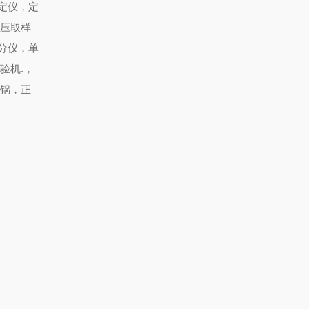
定仪，定
环压取样
分仪，单
试验机
.
，
煮锅，正