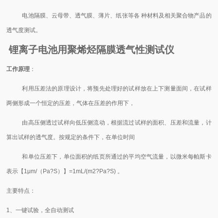
电池隔膜、云母带、透气膜、薄片、纸张等各 种材料及相关聚合物产品的
透气度测试。
锂离子电池用聚烯烃隔膜透气性测试仪
工作原理
：
利用压差法的原理设计，将预先处理好的试样放在上下测量面间，在试样
两侧形成一个恒定的压差，气体在压差的作用下，
由高压侧透过试样向低压侧流动，根据流过试样的面积、压差和流量，计
算出试样的透气度。按规定的条件下，在单位时间
和单位压差下，单位面积的纸页所通过的平均空气流量，以微米每帕斯卡
表示【1μm/（Pa?S）】=1mL/(m2?Pa?S) 。
主要特点：
1、一键试验，全自动测试