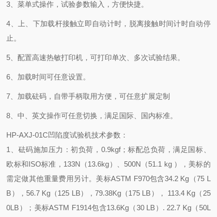
3、菜单式操作，试验参数输入，方便快捷。
4、上、下加载杆接触立即自动计时，脱离接触时间计时自动停
止。
5、配置高速热敏打印机，可打印单次、多次试验结果。
6、加载时间可任意设置。
7、加载砝码，自带手柄取用方便，可任意扩展定制
8、中、英文操作可任意切换，满足国际、国内标准。
HP-AXJ-01C凹陷度试验机
技术参数：
1、砝码施加压力：初负荷，0.9kgf；标配总负荷，满足国标、
欧标和
ISO
标准
，
133N（13.6kg）、500N（51.1 kg ），美标的
需定做其他重量费用另计。美标
ASTM F
970包含
34.2 Kg（75 L
B），56.7 Kg（125 LB），79.38Kg（175 LB）， 113.4 Kg（25
0LB）；美标
ASTM F1914
包含
13.6Kg（30 LB）. 22.7 Kg（50L