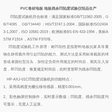
PVC卷材地板 地板残余凹陷度试验仪恒品生产
凹陷度试验机
符合标准：满足
国家标准
GB/T11982-2005
，
G
B/T
4085
，
GB/T
34440
；
HG/T3747.1-2004，国际标准
ISO2434
3-1.2007
，
ISO 10581-201
9；
欧洲标准
BS-
EN 433
-1994，美标
A
STM F1914
，
ASTM F
970等。
凹陷度试验机
工作原理：耐凹陷性是指塑料地板抗家具等重
物在静荷载作用引起凹陷的能力。测试方法是采用标准截面的球
形或者圆柱型压头，加恒定负荷作用规定的时间后，测其压入深
度，即凹陷度；
恢复规定时间后，此时变形即为残余凹陷度。
HP-AXJ-01C凹陷度试验机
的功能
特点：
1、采用高精度光栅位移传感器，精度0.001mm。
2、彩色触屏控制操作，实时显示数值；凹陷度、残余凹陷度均
可显示，无需人工运算。