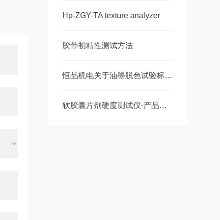
Hp-ZGY-TA texture analyzer
胶带初粘性测试方法
恒品机电关于油墨脱色试验标准分享
软胶囊片剂硬度测试仪-产品推荐