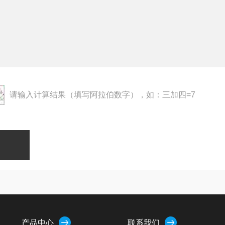
请输入计算结果（填写阿拉伯数字），如：三加四=7
产品中心
联系我们