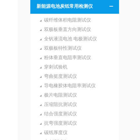
新能源电池炭纸常用检测仪
碳纤维体积电阻测试仪
双极板垂直方向测试仪
全钒液流电池 电极测试仪
双极板特性测试仪
粉体垂直电阻率测试仪
穿刺试验机
弯曲挺度测试仪
导电橡胶体电阻率测试仪
极片电阻测试仪
压缩阻抗测试仪
结合强度测试仪
抗弯强度测试仪
碳纸厚度仪