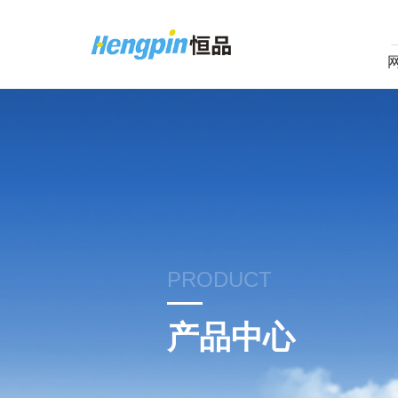
PRODUCT
产品中心