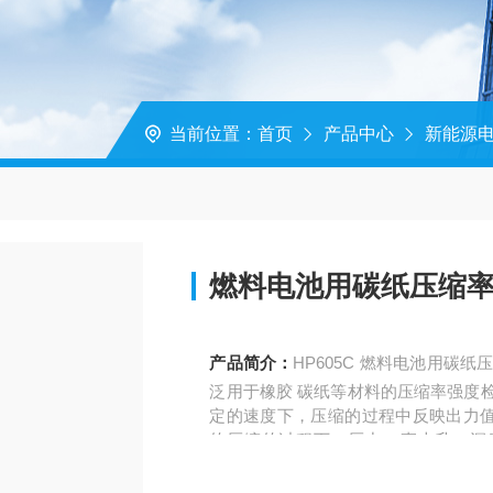
当前位置：
首页
产品中心
新能源
燃料电池用碳纸压缩率
产品简介：
HP605C 燃料电池用碳
泛用于橡胶 碳纸等材料的压缩率强度
定的速度下，压缩的过程中反映出力
的压缩的过程下，压力一直上升，深
线）。满足GB/T 20042.7-2014 