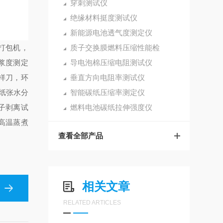
穿刺测试仪
绝缘材料挺度测试仪
新能源电池透气度测定仪
打包机，
质子交换膜燃料压缩性能检
浆度测定
导电泡棉压缩电阻测试仪
样刀，环
垂直方向电阻率测试仪
纸张水分
智能碳纸压缩率测定仪
子剥离试
燃料电池碳纸拉伸强度仪
高温蒸煮
查看全部产品
相关文章
RELATED ARTICLES