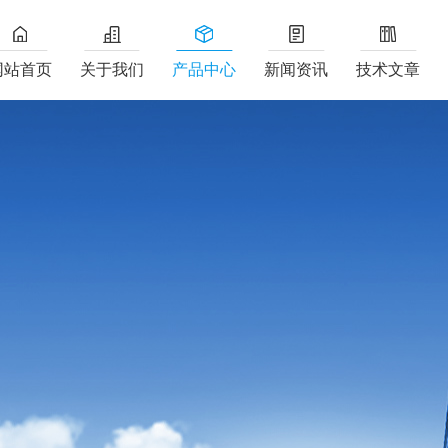
网站首页
关于我们
产品中心
新闻资讯
技术文章