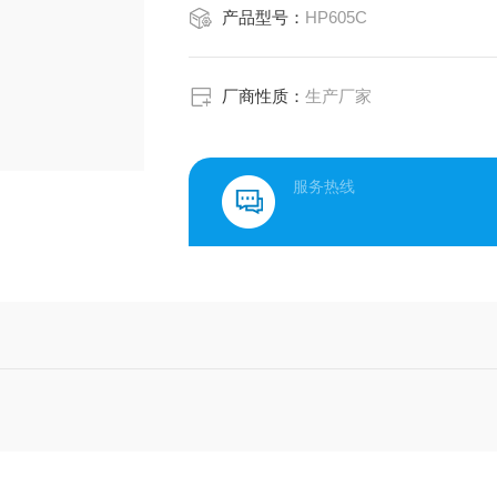
产品型号：
HP605C
厂商性质：
生产厂家
服务热线