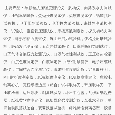
主要产品：
单颗粒抗压强度测试仪，质构仪，肉类系水力测试
仪，压缩率测试仪，蛋壳强度测试仪，柔软度测试仪，
纸箱抗压
试验机，电子压缩试验仪，电子拉力试验机，密封性测试
检测
仪
，试验机，
垂直载压测试仪，摩擦系数测定仪，探头初粘力测
试仪，环形初粘力测试仪，碗面开启力试验机，佛格拉耐磨试验
机，静态发色测定仪，五点热封试验仪，口罩呼吸阻力测试仪，
口罩气体交换压力差测试仪，口罩气密性测试仪，正压密封检漏
仪，
白度色度测定仪，白度测定仪，纸张耐破度仪，电子压缩试
验仪，层间结合强度测定仪，纸浆打浆度测定仪，定量取样刀，
MIT
耐折度测定仪，
.
纸板挺度测定仪，纸板挺度测定仪，数控电
动离心机，瓦楞纸板边压（粘合）试样取样刀，环压取样刀，平
压取样器，边压导块，剥离试验架，环压中心盘，瓦楞原纸起楞
器，纸张柔软度测定仪，纸板戳穿强度测定仪，纸张水分仪，单
臂包装跌落试验台，双翼跌落试验机，纤维标准解离器型，胶带