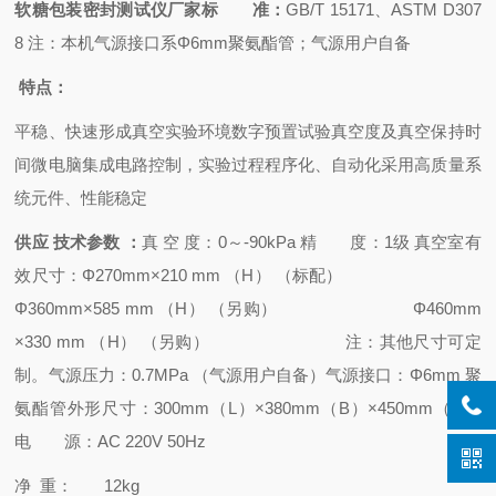
软糖包装密封测试仪厂家
标 准：
GB/T 15171、ASTM D307
8 注：本机气源接口系Φ6mm聚氨酯管；气源用户自备
特
点：
平稳、快速形成真空实验环境
数字预置试验真空度及真空保持时
间
微电脑集成电路控制，实验过程程序化、自动化
采用高质量系
统元件、性能稳定
供应
技术参数 ：
真 空 度：0～-90kPa
精 度：1级
真空室有
效尺寸：Φ270mm×210 mm （H） （标配）
Φ360mm×585 mm （H） （另购）
Φ460mm
×330 mm （H） （另购）
注：其他尺寸可定
制。
气源压力：0.7MPa （气源用户自备）
气源接口：Φ6mm 聚
氨酯管
外形尺寸：300mm（L）×380mm（B）×450mm（H）
电 源：AC 220V 50Hz
净 重： 12kg