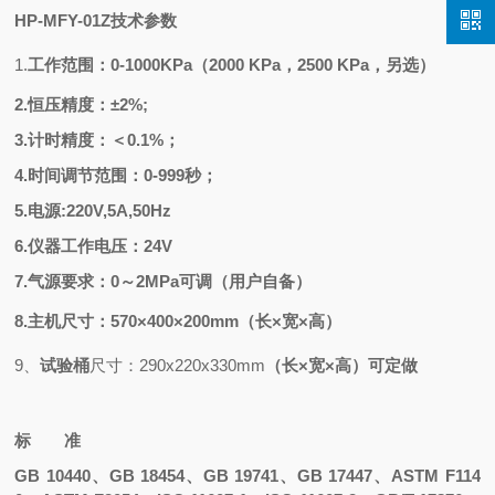
HP-MFY-01Z
技术参数
1.
工作范围：
0-1000KPa（2000 KPa，2500 KPa，另选）
2.恒压精度：±2%;
3.计时精度：＜0.1%；
4.时间调节范围：0-999秒；
5.电源:220V,5A,50Hz
6.仪器工作电压：24V
7.气源要求：0～2MPa可调（用户自备）
8.主机尺寸：570×400×200mm（长×宽×高）
9、
试验桶
尺寸：
290x220x330mm
（长
×宽×高）可定做
标 准
GB 10440、GB 18454、GB 19741、GB 17447、ASTM F114