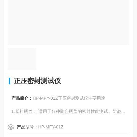
正压密封测试仪
产品简介：
HP-MFY-01Z正压密封测试仪主要用途
1.塑料瓶盖： 适用于各种防盗瓶盖的密封性能测试。防盗瓶
盖可以包括可乐瓶盖、矿泉水纯净水瓶盖、饮料瓶盖、植物
油桶盖、包装瓶盖 易拉罐 塑料瓶盖 防盗瓶盖 饮料瓶盖 纯净
产品型号：
HP-MFY-01Z
水瓶盖 罐头瓶盖 药品瓶盖副食调料瓶盖（酱油、醋、料酒