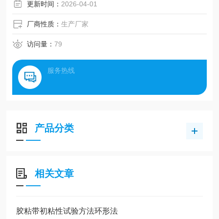
等）、易开盖三片罐（啤酒、饮料易拉罐等）、纸质包装罐
更新时间：
2026-04-01
（圆柱形，各种薯片虾条）等。是饮料、矿泉水、罐头、药
品等企业检测密封性的仪器
厂商性质：
生产厂家
访问量：
79
服务热线
产品分类
相关文章
胶粘带初粘性试验方法环形法