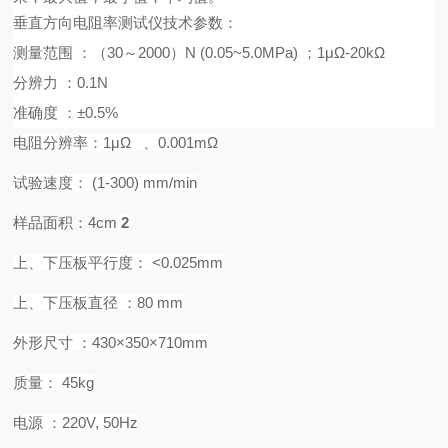
垂直方向电阻率测试仪技术参数：
测量范围
：（
30～
2
000）N (0.05~
5
.0MPa)
；
1μΩ-20kΩ
分辨力
：
0.1N
准确度
：
±0.5%
电阻分辨率：
1μΩ
、
0.001mΩ
试验速度：
(1-
30
0) mm/min
样品面积：
4cm
2
上
、
下压板平行度：
<0.025mm
上
、
下压板直径
：
8
0 mm
外形尺寸
：
4
30×350×
7
10mm
质量：
45
kg
电源
：
220
V, 50Hz