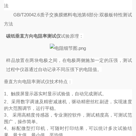
法
GB/T20042.6
质子交换膜燃料电池第
6
部分
:
双极板特性测试
方法
碳纸垂直方向电阻率测试仪
试验原理：
样品放置在两块电极之间，在电极两侧施加一定的压强，测试
过程中仪器通过自动记录不同压强下的电阻值。
垂直方向电阻率测试仪
技术特点：
1
、
触摸屏
显示器实时显示
试验值，
自动完成测试
。
2
、
采用数字调速及精密减速机，驱动精密丝杠副进，实现速度
的大范围调节，运行平稳
。
3
、
采用高精度传感器
，
专业测控软件，测试精度高，可测试范
围广，操作简单。
4、标配微型打印机，可随时打印结果，可以统计多次试验结
果，最大值，最小值，平均值。