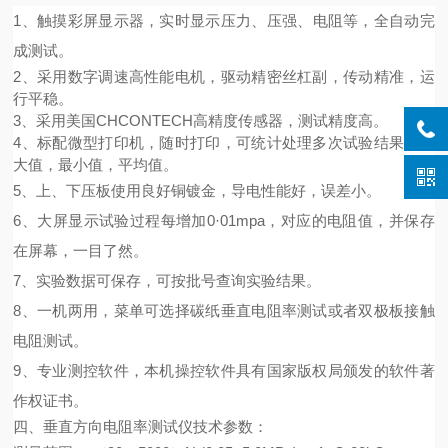
1
、触摸
彩
屏
显示器
，
实时显示
压力
、
压强、电阻等，全
自动完
成测试
。
2
、
采用数字调速
高性能电机
，驱动精密丝杠副，
传动精准，
运
行平稳
。
3
、
采用
美国
CHCONTECH
高精度传感器
，
测试精度高。
4、标配微型打印机，随时打印，可统计
处理
多次试验结果，最
大值，最小值，平均值。
5
、
上、下压板
使用
良好铜镀金
，
导电性能好，误差小
。
6
、
大屏显示试验过程每增加
0
·
01mpa
，对应的电阻值，并保存
在屏幕，一目了然。
7
、实验数据可保存，可按批号查询实验结果。
8
、一机两用，菜单可选择碳纸垂直电阻率测试或者双极板接触
电阻测试。
9
、
专业测控软件
，
本机操控软件具有国家版权局颁发的软件著
作权证书。
四、
垂直方向电阻率测试仪技术参数：