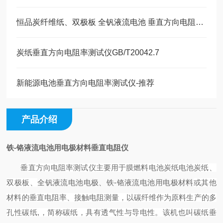
恒品炭纤维纸、双极板 全钒液流电池 垂直方向电阻率测试仪
炭纸垂直方向电阻率测试仪GB/T20042.7
新能源电池垂直方向电阻率测试仪-推荐
产品介绍
铁-铬液流电池用电极材料垂直电阻仪
垂直方向电阻率测试仪主要用于膜燃料电池炭纸
电池炭纸、
双极板
、
全钒液流电池
电极
、
铁
-
铬液流电池用电极材料
或其他
材料
的垂直电阻
率、接触电阻
测量，
以
碳纤维作为原料生产
的
多
孔性
碳纸
,
，简称碳纸，
具有透气性与导电性
。
该机也叫碳纸
垂