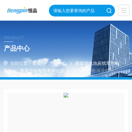
PRODUCT
产品中心
当前位置：
首页
产品中心
新能源电池炭纸常用检
测仪
垂直方向电阻率测试仪
HP307铁-铬液流电池用
电极材料垂直电阻仪