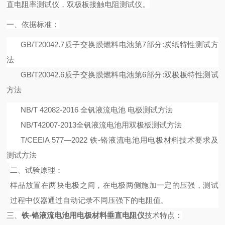
直电阻率测试仪
，
双极板接触电阻测试仪。
一、
依据
标准：
GB/T20042.7
质子交换膜燃料电池第
7
部分
:
炭纸特性测试方
法
GB/T20042.6
质子交换膜燃料电池第
6
部分
:
双极板特性测试
方法
NB
/
T 42082-2016
全钒液流电池 电极测试方法
NB
/
T42007-2013
全钒液流电池用双极板测试方法
T/CEEIA 577
—
2022
铁
-
铬液流电池用电极材料技术要求及
测试方法
二、
试验原理：
样品放置在两块电极之间，在电极两侧施加一定的压强，测试
过程中仪器通过自动记录不同压强下的电阻值。
三、
铁-铬液流电池用电极材料垂直电阻仪
技术特点：