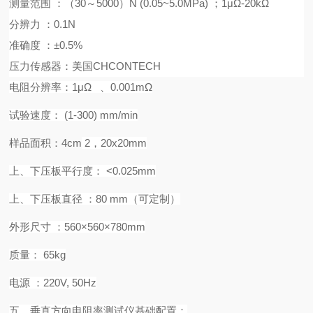
测量范围
：（
30～
5
000）N (0.05~
5
.0MPa)
；
1μΩ-20kΩ
分辨力
：
0.1N
准确度
：
±0.5%
压力传感器：美国
CHCONTECH
电阻分辨率：
1μΩ
、
0.001mΩ
试验速度：
(1-
30
0) mm/min
样品面积：
4cm
2
，
20x20mm
上
、
下压板平行度：
<0.025mm
上
、
下压板直径
：
8
0 mm
（
可定制
）
外形尺寸
：
560
×
560
×
7
8
0mm
质量：
6
5
kg
电源
：
220
V, 50Hz
五、
垂直方向电阻率测试仪
基础配置：