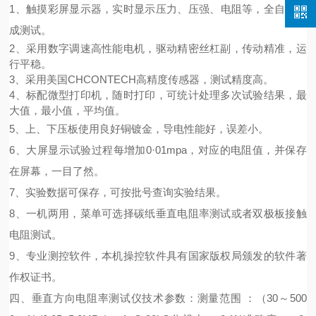
1
、触摸
彩
屏
显示器
，
实时显示
压力
、
压强、电阻等，全
自动完
成测试
。
2
、
采用数字调速
高性能电机
，驱动精密丝杠副，
传动精准，
运
行平稳
。
3
、
采用
美国
CHCONTECH
高精度传感器
，
测试精度高。
4、标配微型打印机，随时打印，可统计
处理
多次试验结果，最
大值，最小值，平均值。
5
、
上、下压板
使用
良好铜镀金
，
导电性能好，误差小
。
6
、
大屏显示试验过程每增加
0
·
01mpa
，对应的电阻值，并保存
在屏幕，一目了然。
7
、实验数据可保存，可按批号查询实验结果。
8
、一机两用，菜单可选择碳纸垂直电阻率测试或者双极板接触
电阻测试。
9
、
专业测控软件
，
本机操控软件具有国家版权局颁发的软件著
作权证书。
四、
垂直方向电阻率测试仪技术参数：
测量范围
：（
30～
5
00