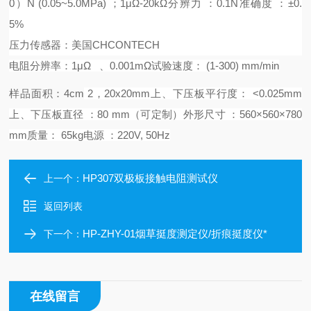
0）N (0.05~
5
.0MPa)
；
1μΩ-20kΩ
分辨力
：
0.1N
准确度
：
±0.
5%
压力传感器：美国
CHCONTECH
电阻分辨率：
1μΩ
、
0.001mΩ
试验速度：
(1-
30
0) mm/min
样品面积：
4cm
2
，
20x20mm
上
、
下压板平行度：
<0.025mm
上
、
下压板直径
：
8
0 mm
（
可定制
）
外形尺寸
：
560
×
560
×
7
8
0
mm
质量：
6
5
kg
电源
：
220
V, 50Hz
HP307双极板接触电阻测试仪
上一个：
返回列表
HP-ZHY-01烟草挺度测定仪/折痕挺度仪*
下一个：
在线留言