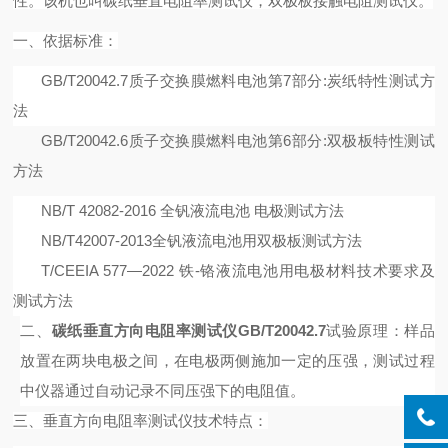
性
。
该机也叫碳纸
垂直电阻率测试仪
，
双极板接触电阻测试仪。
一、
依据
标准：
GB/T20042.7
质子交换膜燃料电池第
7
部分
:
炭纸特性测试方
法
GB/T20042.6
质子交换膜燃料电池第
6
部分
:
双极板特性测试
方法
NB
/
T 42082-2016
全钒液流电池 电极测试方法
NB
/
T42007-2013
全钒液流电池用双极板测试方法
T/CEEIA 577
—
2022
铁
-
铬液流电池用电极材料技术要求及
测试方法
二、
碳纸垂直方向电阻率测试仪GB/T20042.7
试验原理：
样品
放置在两块电极之间，在电极两侧施加一定的压强，测试过程
中仪器通过自动记录不同压强下的电阻值。
三、
垂直方向电阻率测试仪
技术特点：