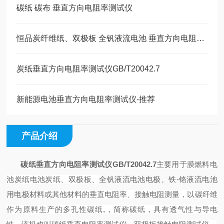
碳纸 碳布 垂直方向电阻率测试仪
恒品炭纤维纸、双极板 全钒液流电池 垂直方向电阻率测试仪
炭纸垂直方向电阻率测试仪GB/T20042.7
新能源电池垂直方向电阻率测试仪-推荐
产品介绍
碳纸垂直方向电阻率测试仪GB/T20042.7
主要用于膜燃料电
池炭纸
电池炭纸
、双极板
、
全钒液流电池
电极
、
铁
-
铬液流电池
用电极材料
或其他材料
的垂直电阻
率、接触电阻
测量，
以
碳纤维
作为原料生产
的
多孔性
碳纸
,
，简称碳纸，
具有透气性与导电