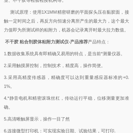
业、不干胶等检验检疫机构等。
测试原理：使用
1X1MM精密研磨的平面探头压在黏胶面，
接
触一定时间之后，
再反方向
恒速分离所产生的最大力，这个最大
力值即为所测试样的粘附力，
机器会记录离开时最大拉力数值。
不干胶 粘合剂胶体粘附力测试仪-产品推荐
产品特点：
1.
数据收集系统具有即精确又易用的特点，是当前*测量仪器。
2.
采用触摸屏控制，控制技术，精度高，操作简便。
3.
采用高精度传感器，精确度可以达到重量感应器标准的
+0.
1%
。
4.
*静音电机和精密滚珠丝杠，传动运行平稳，位移测量更加准
确。
5.
高清晰触屏显示，操作一目了然
6.
连接微型打印机：可实现实验日期、试验结果，可打印
.