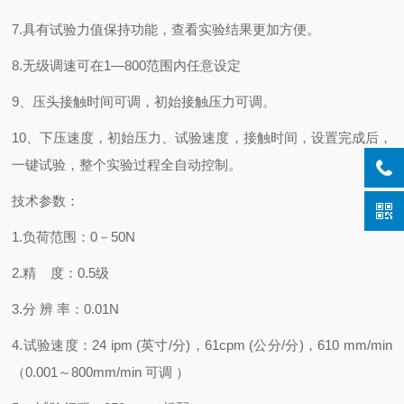
7.
具有试验力值保持功能，查看实验结果更加方便。
8.
无级调速可在
1—
8
00
范围内任意设定
9、压头接触时间可调，初始接触压力可调。
10、下压速度，初始压力、试验速度，接触时间，设置完成后，
一键试验，整个实验过程全自动控制。
技术参数：
1.
负荷范围：
0
－
50
N
2.
精
度：
0.5
级
3.
分
辨
率：
0.01N
4.
试验速度：
24 ipm (英寸/分)，61cpm (公分/分)，610
mm/min
（
0.001
～
8
00mm/min
可调
）