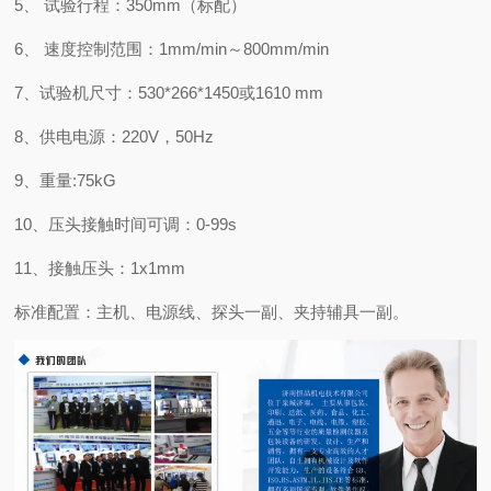
5
、
试验行程：
35
0mm
（标配）
6
、
速度控制范围：
1mm/min～
8
00mm/min
7
、试验机尺寸：
530*266*1450或1
6
10 mm
8
、供电电源：
220V，50Hz
9
、重量
:
75
kG
10、压头接触时间可调：0-99s
11、接触压头：1x1mm
标准配置：主机、电源线、探头一副、夹持辅具一副。