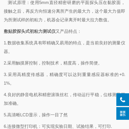
测试原理：使用
5mm直径精密研磨的平面探头压在黏胶面，
接触之后，
再反方向
恒速分离所产生的最大力，这个最大力值即
为所测试样的初粘力，
机器会记录离开时最大拉力数值。
敷贴胶探头式初粘力测试仪
又
产品特点：
1.
数据收集系统具有即精确又易用的特点，是当前良好的测量仪
器。
2.
采用触摸屏控制，控制技术，精度高，操作简便。
3.
采用高精度传感器，精确度可以达到重量感应器标准的
+0.
1%
。
4.
良好的静音电机和精密滚珠丝杠，传动运行平稳，位移测量更
加准确。
5.
高清晰
LCD
显示，操作一目了然
6.
连接微型打印机：可实现实验日期、试验结果，可打印
.