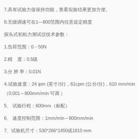
7.
具有试验力值保持功能，查看实验结果更加方便。
8.
无级调速可在
1—
8
00
范围内任意设定精度
探头式初粘力测试仪
技术参数：
1.
负荷范围：
0
－
50
N
2.
精
度：
0.5
级
3.
分
辨
率：
0.01N
4.
试验速度：
24 ipm (英寸/分)，61cpm (公分/分)，610
mm/min
（
0.001
～
8
00mm/min
可调
）
5
、
试验行程：
600mm
（标配）
6
、
速度控制范围：
1mm/min～
8
00mm/min
7
、试验机尺寸：
530*266*1450或1810 mm