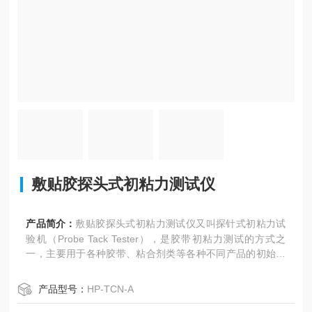
敷贴胶探头式初粘力测试仪
产品简介：
敷贴胶探头式初粘力测试仪又叫探针式初粘力试
验机（Probe Tack Tester），是胶带初粘力测试的方式之
一，主要用于各种胶带、粘合剂类等各种不同产品的初始粘
着力测试，产品满足ASTM D2979 的规范等国际标准，适合
各类研究机构、胶粘剂企业、不干胶等检验检疫机构等。
产品型号：
HP-TCN-A