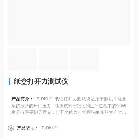
纸盒打开力测试仪
产品简介：
HP-DKL01纸盒打开力测试仪适用于测试平坦叠
放的纸盒的开口压力，该测试对于纸盒的生产过程中的*和研
发具有重要指导意义，打开力的大小能影响纸盒的生产时间
和效率，打开力在适宜的范围内，纸盒打开时就会顺利、方
便。该机也适合小纸箱、塑料盒等打开力的测试。该机又叫
产品型号：
HP-DKL01
纸盒开盒力测定仪。