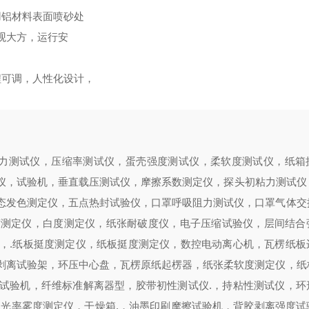
用铝材料表面喷砂处
观大方，运行安
程可调，人性化设计，
力测试仪，压缩率测试仪，蛋壳强度测试仪，柔软度测试仪，
纸箱
仪
，试验机，
垂直载压测试仪，摩擦系数测定仪，探头初粘力测试仪
态发色测定仪，五点热封试验仪，口罩呼吸阻力测试仪，口罩气体交
度测定仪，白度测定仪，纸张耐破度仪，电子压缩试验仪，层间结合
，
.
纸板挺度测定仪，纸板挺度测定仪，数控电动离心机，瓦楞纸板
剥离试验架，环压中心盘，瓦楞原纸起楞器，纸张柔软度测定仪，纸
试验机，纤维标准解离器型，胶带初性测试仪
.
，持粘性测试仪，环
透光率雾度测定仪，干燥箱
.
，油墨印刷摩擦试验机，
背胶剥离强度试