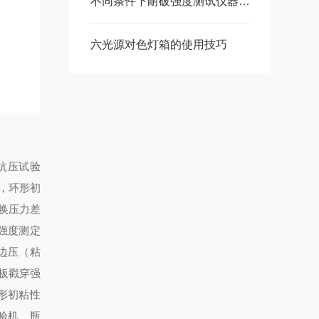
不同条件下耐破强度测试仪器试验结果分析
六光源对色灯箱的使用技巧
抗压试验
，环形初
换压力差
强度测定
边压（粘
板戳穿强
形初粘性
验机
、瓶