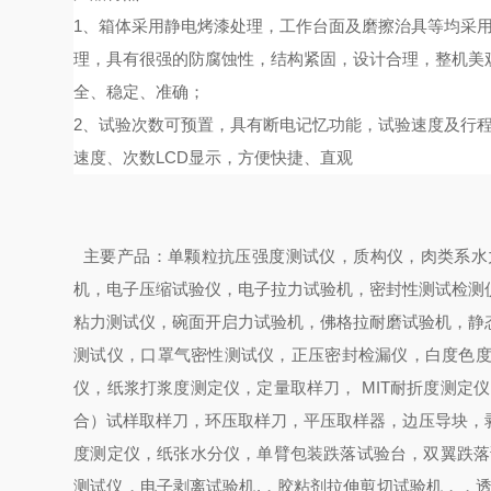
1、箱体采用静电烤漆处理，工作台面及磨擦治具等均采
理，具有很强的防腐蚀性，结构紧固，设计合理，整机美
全、稳定、准确；
2、试验次数可预置，具有断电记忆功能，试验速度及行
速度、次数
LCD显示，方便快捷、直观
主要产品：
单颗粒抗压强度测试仪，质构仪，肉类系水
机，电子压缩试验仪，电子拉力试验机，密封性测试
检测
粘力测试仪，碗面开启力试验机，佛格拉耐磨试验机，静
测试仪，口罩气密性测试仪，正压密封检漏仪，
白度色
仪，纸浆打浆度测定仪，定量取样刀，
MIT
耐折度测定仪
合）试样取样刀，环压取样刀，平压取样器，边压导块，
度测定仪，纸张水分仪，单臂包装跌落试验台，双翼跌落
测试仪，电子剥离试验机
.
，胶粘剂拉伸剪切试验机，，