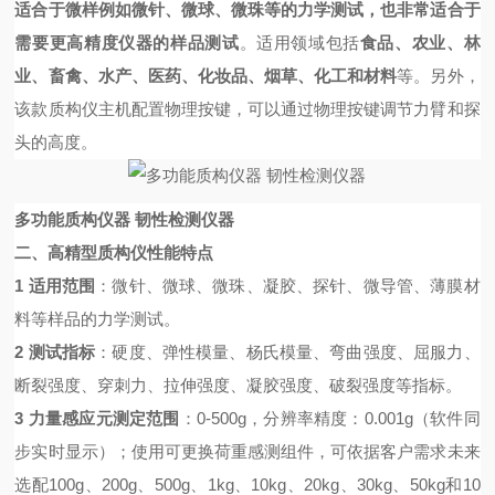
适合于微样例如微针、微球、微珠等的力学测试，也非常适合于
需要更高精度仪器的样品测试
。
适用领域包括
食品、农业、林
业、畜禽、水产、医药、化妆品、烟草、
化工和材料
等。另外，
该款质构仪主机配置物理按键，可以通过
物理按键调节力臂和探
头的高度。
多功能质构仪器 韧性检测仪器
二、
高精型
质构仪
性能特点
1 适用范围
：微针、微球、微珠、凝胶、探针、微导管、薄膜材
料等样品的力学测试。
2 测试指标
：硬度、弹性模量、杨氏模量、弯曲强度、屈服力、
断裂强度、穿刺力、拉伸强度、凝胶强度、破裂强度等指标
。
3 力量感应元测定范围
：0-500g，分辨率精度：0.001g（软件同
步实时显示）；使用可更换荷重感测组件，可依据客户需求未来
选配100g、200g、500g、1kg、10kg、20kg、30kg、50kg和10