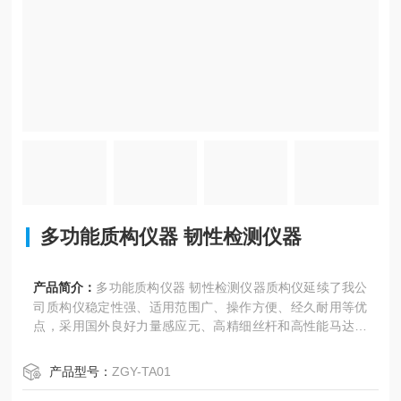
多功能质构仪器 韧性检测仪器
产品简介：
多功能质构仪器 韧性检测仪器质构仪延续了我公
司质构仪稳定性强、适用范围广、操作方便、经久耐用等优
点，采用国外良好力量感应元、高精细丝杆和高性能马达，
精度更高，非常适合于微样例如微针、微球、微珠等的力学
测试，也非常适合于需要更高精度仪器的样品测试。适用领
产品型号：
ZGY-TA01
域包括食品、农业、林业、畜禽、水产、医药、化妆品、烟