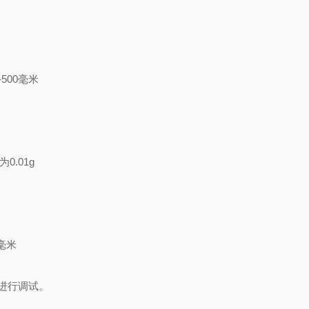
-500
毫米
为
0.01g
毫米
进行调
试。