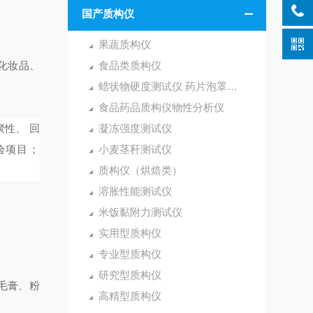
国产质构仪
果蔬质构仪
化妆品、
食品类质构仪
蜡状物硬度测试仪 药片泡罩包装穿刺实验仪
食品药品质构仪物性分析仪
聚性
、
回
凝冻强度测试仪
验项目；
小麦茎秆测试仪
质构仪（烘焙类）
溶胀性能测试仪
米饭黏附力测试仪
实用型质构仪
专业型质构仪
研究型质构仪
毛膏、粉
高精型质构仪