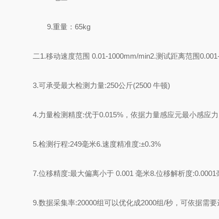
9.
重量：
6
5kg
二
1.
移动速度范围
0.01-1000mm/min2.
测试距离范围
0.001
3.
可承受最大检测力量
:250
公斤
(2500
牛顿
)
4.
力量检测精度
:
优于
0.015%
，依据力量感应元最小感应力
5.
检测行程
:249
毫
米
6.
速度精准度
:
±
0.3%
7.
位移精度
:
最大偏离小于
0.001
毫米
8.
位移解析度
:0.0001
9.
数据采集率
:20000
组可以优化成
2000
组
/
秒，可依据需要