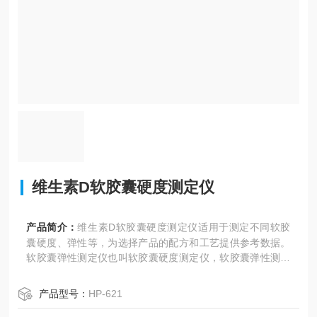
维生素D软胶囊硬度测定仪
产品简介：
维生素D软胶囊硬度测定仪适用于测定不同软胶
囊硬度、弹性等，为选择产品的配方和工艺提供参考数据。
软胶囊弹性测定仪也叫软胶囊硬度测定仪，软胶囊弹性测定
仪等。
软胶囊，又称胶丸，它是将液体药物或液固体药物经处理密
产品型号：
HP-621
封于软质囊材中而制成的一种胶囊剂;在软胶囊加工过程中随