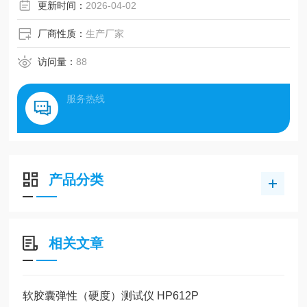
着明胶浓度逐渐增大，明胶软硬度会非常快速的增加，明胶
更新时间：
2026-04-02
软硬度的增大远大于明胶浓度增大速度。测试软胶囊的硬度
对选择产品的配方和工艺有着指导意义
厂商性质：
生产厂家
访问量：
88
服务热线
产品分类
相关文章
软胶囊弹性（硬度）测试仪 HP612P