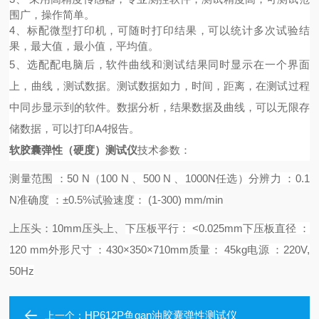
围广，操作简单。
4、标配微型打印机，可随时打印结果，可以统计多次试验结
果，最大值，最小值，平均值。
5、选配配电脑后，
软件曲线和测试结果同时显示在一个界面
上，曲线，测试数据。测试数据如力，时间，距离，在测试过程
中同步显示到的软件。数据分析，结果数据及曲线，可以无限存
储数据，可以打印
A4报告。
软胶囊弹性
（硬度）
测试仪
技术
参数：
测量范围
：
50 N（100 N 、500 N 、1000N任选）
分辨力
：
0.1
N
准确度
：
±0.5%
试验速度：
(1-300) mm/min
上压头：
10mm压头
上、
下压板平行：
<0.025mm
下压板直径
：
120 mm
外形尺寸
：
430×350×710mm
质量：
45kg
电源
：
220V,
50Hz
HP612P鱼gan油胶囊弹性测试仪
上一个：