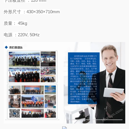
下压板直径
：
120 mm
外形尺寸
：
430×350×710mm
质量：
45kg
电源
：
220V, 50Hz