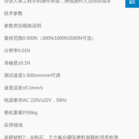
符合人体工程学的操作界面，降低操作人员培训成本
技术参数
参数类别
规格说明
量程范围
0-500N（300N/1000N/2000N可选）
分辨率
0.01N
准确度
±0.1N
测试速度
1-500mm/min可调
速度误差
±0.1mm/s
电源要求
AC 220V±22V，50Hz
整机重量
约55kg
应用领域
超硬材料?：金刚石、立方氮化硼等磨料单颗粒强度检测