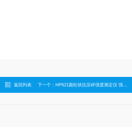
返回列表
下一个：
HP621圆柱状抗压碎强度测定仪 强度仪