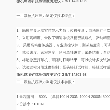
微机球团矿抗压强度测定仪 GB/T 14201-93
一、
颗
粒抗压
碎力
测
定
仪
技术特点：
1、
触摸屏显示器实时显示力值，位移变形，自动保存当
2、
采用高精度、全数字调速系统及精密减速机，驱动精
3、
采用高精度传感器，专业测控软件，测试精度高，可
4、
试验速度、返程速度、均可单独设置；试验结束，自
5、标配微型打印机，可随时打印结果，可以统计多次试
6、试验过程分段速度控制：压头接触试样前、接触试样
微机球团矿抗压强度测定仪 GB/T 14201-93
二、
颗
粒抗压
碎力
测
定
仪
技术参数：
1.量程范围：
500N （单臂100 N 200N 1000N 2000N 50
2.分辨率：0.01N