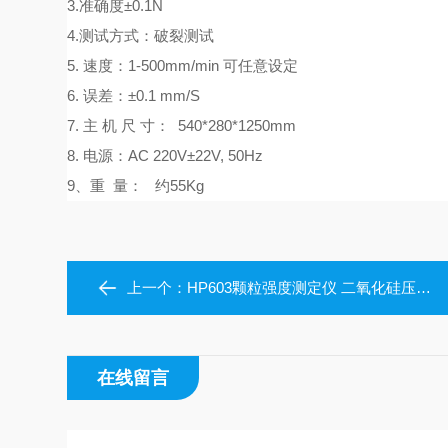
3.准确度±0.1N
4.测试方式：破裂测试
5. 速度：1-500mm/min 可任意设定
6. 误差：±0.1 mm/S
7.
主
机
尺
寸：
540*280*1
2
50mm
8
. 电源：AC 220V±22V, 50Hz
9、
重
量：
约
55
Kg
上一个：
HP603颗粒强度测定仪 二氧化硅压碎强度仪
在线留言