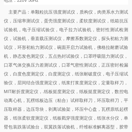
电压：
220V 50Hz
主要产品：
单颗粒抗压强度测试仪，质构仪，肉类系水力测试
仪，压缩率测试仪，蛋壳强度测试仪，柔软度测试仪，
纸箱抗压
试验机，电子压缩试验仪，电子拉力试验机，密封性测试
检测
仪
，试验机，
垂直载压测试仪，摩擦系数测定仪，探头初粘力测
试仪，环形初粘力测试仪，碗面开启力试验机，佛格拉耐磨试验
机，静态发色测定仪，五点热封试验仪，口罩呼吸阻力测试仪，
口罩气体交换压力差测试仪，口罩气密性测试仪，正压密封检漏
仪，
白度色度测定仪，白度测定仪，纸张耐破度仪，电子压缩试
验仪，层间结合强度测定仪，纸浆打浆度测定仪，定量取样刀，
MIT
耐折度测定仪，
.
纸板挺度测定仪，纸板挺度测定仪，数控电
动离心机，瓦楞纸板边压（粘合）试样取样刀，环压取样刀，平
压取样器，边压导块，剥离试验架，环压中心盘，瓦楞原纸起楞
器，纸张柔软度测定仪，纸板戳穿强度测定仪，纸张水分仪，单
臂包装跌落试验台，双翼跌落试验机，纤维标准解离器型，胶带