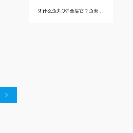
凭什么鱼丸Q弹全靠它？鱼糜弹性测试仪，解锁水产美食的品质密码