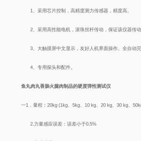
1
、采用芯片控制，高精度测力传感器，精度高。
2
、采用高性能电机，滚珠丝杆传动，保证该仪器传
3
、大触摸屏中文显示，友好人机界面操作。全自动
4
、专用探头和配件。
鱼丸肉丸香肠火腿肉制品的硬度弹性测试仪
一
1
．量程：
20kg (1kg
、
5kg
、
10 kg
、
20 kg
、
30 kg
、
50k
2.
力量感应误差：误差小于
0.5%