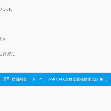
为
0.01g
毫米
进行调
试。
返回列表
下一个：
HP-KYJ-06鱼糜凝胶强度测试仪 鱼糜物性测定仪