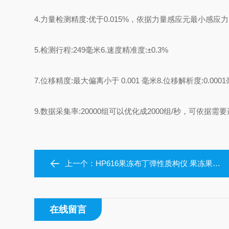
4.
力量检测精度
:
优于
0.015%
，依据力量感应元最小感应力
5.
检测行程
:249
毫
米
6.
速度精准度
:
±
0.3%
7.
位移精度
:
最大偏离小于
0.001
毫米
8.
位移解析度
:0.0001
9.
数据采集率
:20000
组可以优化成
2000
组
/
秒，可依据需要
上一个：
HP616果冻布丁弹性质构仪 果冻果酱蛋白凝胶
在线留言