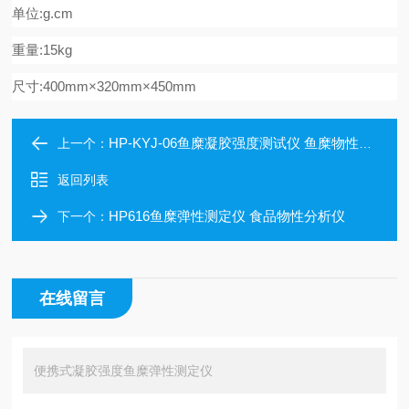
单位
:g.cm
重量
:15kg
尺寸
:
40
0mm×3
20
mm×
4
50
mm
HP-KYJ-06鱼糜凝胶强度测试仪 鱼糜物性测定仪
上一个：
返回列表
HP616鱼糜弹性测定仪 食品物性分析仪
下一个：
在线留言