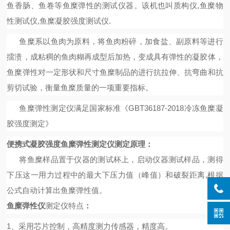
鱼香肠、鱼卷等鱼糜弹性的测试仪器。
该机也叫质构仪
,鱼糜物
性测试仪,
鱼糜
凝胶强度测试仪
.
鱼糜系以鱼肉为原料，将鱼肉粉碎，加食盐、副原料等进行
擂溃，成粘稠的鱼肉糊再成型后加热，变成具有弹性的凝胶体，
鱼糜弹性对一定形状和尺寸鱼糜制品的进行抗拉伸、抗弯曲和抗
剪切试验，衡量鱼糜质量的一项重要指标。
鱼糜弹性测定仪满足国家标准《
GBT36187-2018冷冻鱼糜凝
胶强度测定》
便携式凝胶强度鱼糜弹性测定仪
测定原理：
将鱼糜样品置于仪器的测试杯上，启动仪器测试样品，测得
下压这一用力过程中的最大下压力值（峰值）
和破裂距离
,根据
公式自动计算出
鱼糜弹性值。
鱼糜弹性仪
测定仪特点
：
1、采用芯片控制，高精度测力传感器，精度高。