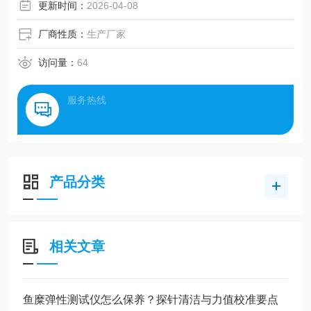
体， 鱼糜弹性对一定形状和尺寸鱼糜制品的进行抗拉伸、抗
更新时间：
2026-04-08
弯曲和抗剪切试验，衡量鱼糜质量的一项重要指标。
厂商性质：
生产厂家
鱼糜弹性测定仪满足国家标准《GBT36187-2018冷冻鱼糜凝
访问量：
64
服务热线
产品分类
相关文章
鱼糜弹性测试仪怎么保养？探针清洁与力值校准要点