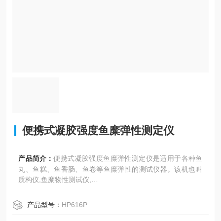
便携式凝胶强度鱼糜弹性测定仪
产品简介：
便携式凝胶强度鱼糜弹性测定仪是适用于各种鱼
丸、鱼糕、鱼香肠、鱼卷等鱼糜弹性的测试仪器。该机也叫
质构仪,鱼糜物性测试仪,
鱼糜系以鱼肉为原料，将鱼肉粉碎，加食盐、副原料等进行
产品型号：
HP616P
擂溃，成粘稠的鱼肉糊再成型后加热，变成具有弹性的凝胶