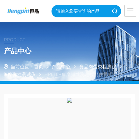
PRODUCT
产品中心
当前位置：
首页
产品中心
食品肉蛋类检测仪
鱼糜弹性测试仪
HP616P鱼糜弹性测定仪（便携式凝胶强
度）