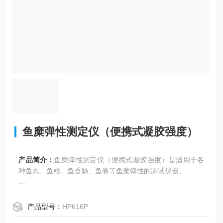
鱼糜弹性测定仪（便携式凝胶强度）
产品简介：
鱼糜弹性测定仪（便携式凝胶强度）是适用于各
种鱼丸、鱼糕、鱼香肠、鱼卷等鱼糜弹性的测试仪器。
鱼糜系以鱼肉为原料，将鱼肉粉碎，加食盐、副原料等进行
擂溃，成粘稠的鱼肉糊再成型后加热，变成具有弹性的凝胶
产品型号：
HP616P
体， 鱼糜弹性对一定形状和尺寸鱼糜制品的进行抗拉伸、抗