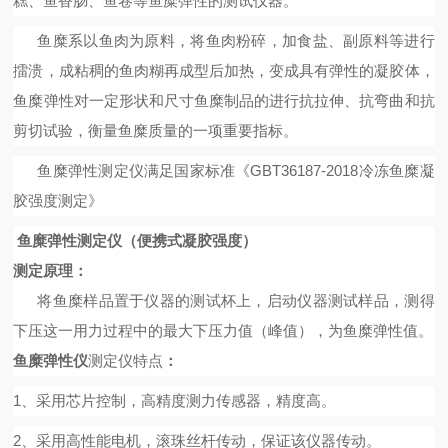
糕、鱼香肠、鱼卷等鱼糜弹性的测试仪器。
鱼糜系以鱼肉为原料，将鱼肉粉碎，加食盐、副原料等进行
擂溃，成粘稠的鱼肉糊再成型后加热，变成具有弹性的凝胶体，
鱼糜弹性对一定形状和尺寸鱼糜制品的进行抗拉伸、抗弯曲和抗
剪切试验，衡量鱼糜质量的一项重要指标。
鱼糜弹性测定仪满足国家标准《
GBT36187-2018冷冻鱼糜凝
胶强度测定》
鱼糜弹性测定仪（便携式凝胶强度）
测定原理：
将鱼糜样品置于仪器的测试杯上，启动仪器测试样品，测得
下压这一用力过程中的最大下压力值（峰值），为鱼糜弹性值。
鱼糜弹性仪
测定仪特点
：
1、采用芯片控制，高精度测力传感器，精度高。
2、采用高性能电机，滚珠丝杆传动，保证该仪器传动。