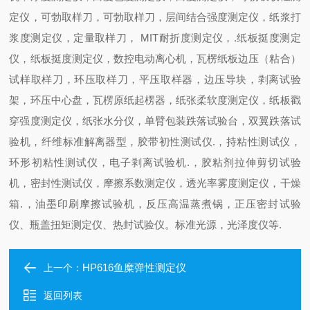
定仪，可勃取样刀，可勃取样刀，层间结合强度测定仪，纸浆打
浆度测定仪，定量取样刀，
MIT
耐折度测定仪，
.
纸板挺度测定
仪，纸板挺度测定仪，数控电动离心机，瓦楞纸板边压（粘合）
试样取样刀，环压取样刀，平压取样器，边压导块，剥离试验
架，环压中心盘，瓦楞原纸起楞器，纸张柔软度测定仪，纸板戳
穿强度测定仪，纸张水分仪，单臂包装跌落试验台，双翼跌落试
验机，纤维标准解离器型，胶带初性测试仪
.
，持粘性测试仪，
环形初粘性测试仪，电子剥离试验机
.
，胶粘剂拉伸剪切试验
机，密封性测试仪，摩擦系数测定仪，透光率雾度测定仪，干燥
箱
.
，油墨印刷摩擦试验机，反压高温蒸煮锅，正压密封试验
仪、瓶盖扭矩测定仪、热封试验仪。标准光源，光泽度仪等
.
HP616鱼糜弹性测定仪
上一个：
返回列表