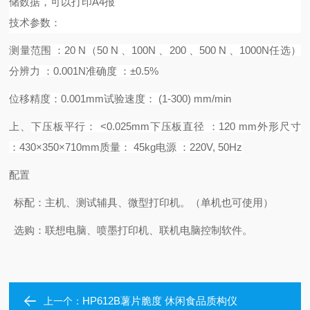
储数据，可以打印
A4报
技术
参数：
测量范围
：
20
N（
50
N 、
100N
、
200
、
500 N 、1000N任选）
分辨力
：
0.
00
1N
准确度
：
±0.5%
位移精度：
0.001mm
试验速度：
(1-300) mm/min
上、
下压板平行：
<0.025mm
下压板直径
：
120 mm
外形尺寸
：
430×350×710mm
质量：
45kg
电源
：
220V, 50Hz
配置
标配：
主机、测试辅具、微型打印机。（单机也可使用）
选购：联想电脑、喷墨打印机、联机电脑控制软件。
HP612B薯片脆度 休闲食品质构仪
上一个：