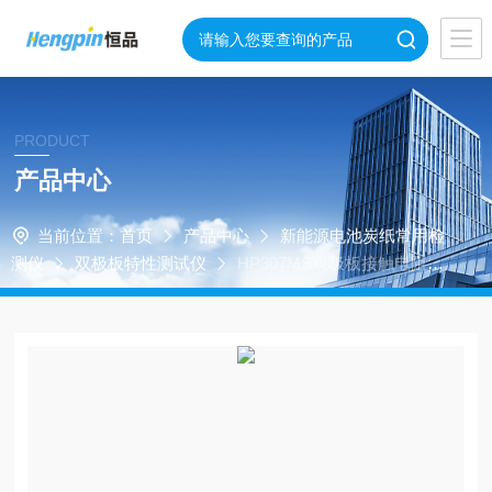
PRODUCT
产品中心
当前位置：
首页
产品中心
新能源电池炭纸常用检
测仪
双极板特性测试仪
HP307MS双极板接触电阻测
试仪GB/T20042.7