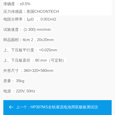
准确度
：
±0.5%
压力传感器：美国
CHCONTECH
电阻分辨率：
1μΩ
、
0.001mΩ
试验速度：
(1-
30
0) mm/min
样品面积：
4cm
2
，
20x20mm
上
、
下压板平行度：
<0.025mm
上
、
下压板直径
：
8
0 mm
（
可定制
）
外形尺寸
：
360
×
320
×
58
0mm
质量：
3
5
kg
电源
：
220
V, 50Hz
HP307MS全钒液流电池用双极板测试仪
上一个：