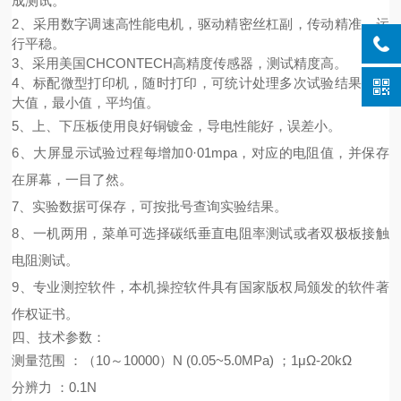
成测试
。
2
、
采用数字调速
高性能电机
，驱动精密丝杠副，
传动精准，
运
行平稳
。
3
、
采用
美国
CHCONTECH
高精度传感器
，
测试精度高。
4、标配微型打印机，随时打印，可统计
处理
多次试验结果，最
大值，最小值，平均值。
5
、
上、下压板
使用
良好铜镀金
，
导电性能好，误差小
。
6
、
大屏显示试验过程每增加
0
·
01mpa
，对应的电阻值，并保存
在屏幕，一目了然。
7
、实验数据可保存，可按批号查询实验结果。
8
、一机两用，菜单可选择碳纸垂直电阻率测试或者双极板接触
电阻测试。
9
、
专业测控软件
，
本机操控软件具有国家版权局颁发的软件著
作权证书。
四、
技术参数：
测量范围
：（
1
0～
10
000）N (0.05~
5
.0MPa)
；
1μΩ-20kΩ
分辨力
：
0.1N