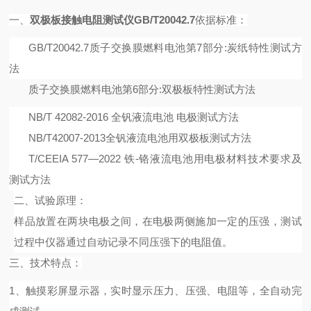
一、
双极板接触电阻测试仪
GB/T20042.7
依据
标准：
GB/T20042.7
质子交换膜燃料电池第
7
部分
:
炭纸特性测试方
法
质子交换膜燃料电池第
6
部分
:
双极板特性测试方法
NB
/
T 42082-2016
全钒液流电池 电极测试方法
NB
/
T42007-2013
全钒液流电池用双极板测试方法
T/CEEIA 577
—
2022
铁
-
铬液流电池用电极材料技术要求及
测试方法
二、
试验原理：
样品放置在两块电极之间，在电极两侧施加一定的压强，测试
过程中仪器通过自动记录不同压强下的电阻值。
三、
技术特点：
1
、触摸
彩
屏
显示器
，
实时显示
压力
、
压强、电阻等，全
自动完