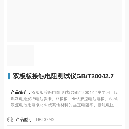
双极板接触电阻测试仪GB/T20042.7
产品简介：
双极板接触电阻测试仪GB/T20042.7主要用于膜
燃料电池炭纸电池炭纸、双极板、全钒液流电池电极、铁-铬
液流电池用电极材料或其他材料的垂直电阻率、接触电阻测
量，以碳纤维作为原料生产的多孔性碳纸,，简称碳纸，具有
透气性与导电性。该机也叫碳纸垂直电阻率测试仪
产品型号：
HP307MS