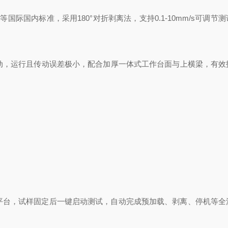
D903等国际国内标准，采用180°对折剥离法，支持0.1-10mm/s可调节
传动，运行且传动误差极小，配合加厚一体式工作台面与上横梁，有效
系统平台，试样固定后一键启动测试，自动完成预加载、剥离、停机等