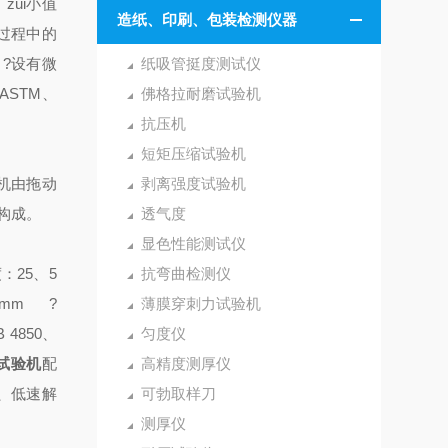
zui小值
造纸、印刷、包装检测仪器
过程中的
设有微
纸吸管挺度测试仪
ASTM、
佛格拉耐磨试验机
抗压机
短矩压缩试验机
机由拖动
剥离强度试验机
构成。
透气度
显色性能测试仪
25、5
抗弯曲检测仪
mm
?
薄膜穿刺力试验机
B 4850、
匀度仪
试验机
配
高精度测厚仪
、低速解
可勃取样刀
测厚仪