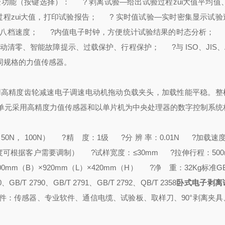
功能（按键选择）：
? 剥离试验—给出试验过程zui大值平均值、
程zui大值，打印试验报告；
? 实时值试验—实时密集显示试验
八档速度；
?内值电子时钟，方便统计试验结果的时态分析；
?
清零、智能故障提示、过载保护、行程保护；
?与 ISO、JIS、
规格的力值传感器。
高精度齿轮减速电子调速电动机拖动负载夹头，加载性能平稳。整
单元采用高精度力值传感器和以单片机为中央处理器的数字控制系统
0N， 100N）
?精 度：1级
?分 辨 率：0.01N
?加载速度：
其它速度可根据客户需要调制）
?试样宽度：≤30mm
?拉伸行程：500
mm（B）×920mm（L）×420mm（H）
?净 重：32Kg
标准
G
、GB/T 2790、GB/T 2791、GB/T 2792、QB/T 2358
卧式电子剥离
件：传感器、专业软件、通信电缆、试验板、取样刀、90°剥离夹具