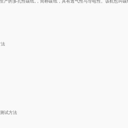
生产的多孔性碳纸,，简称碳纸，具有透气性与导电性。该机也叫碳
方法
求及测试方法