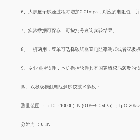
6、大屏显示试验过程每增加0·01mpa，对应的电阻值
7、实验数据可保存，可按批号查询实验结果。
8、一机两用，菜单可选择碳纸垂直电阻率测试或者双极
9、专业测控软件，本机操控软件具有国家版权局颁发的
四、双极板接触电阻测试仪技术参数：
测量范围
：（
10～10000）N (0.05~5.0MPa) ；1μΩ-20kΩ
分辨力
：
0.1N