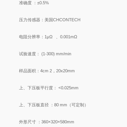
准确度
：
±0.5%
压力传感器：美国
CHCONTECH
电阻分辨率：
1μΩ 、0.001mΩ
试验速度：
(1-300) mm/min
样品面积：
4cm 2，20x20mm
上、下压板平行度：
<0.025mm
上、下压板直径
：
80 mm（可定制）
外形尺寸
：
360×320×580mm