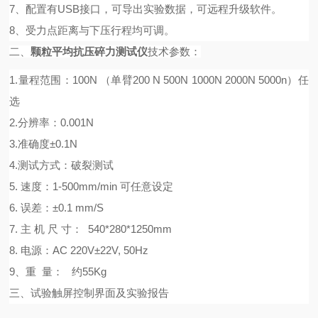
7、配置有USB接口，可导出实验数据，可远程升级软件。
8、
受力点距离与下压行程
均可调。
二、
颗粒平均抗压碎力测试仪
技术参数：
1.量程范围：
100
N （单臂
20
0 N
50
0N
1
0
0
0N
2
0
0
0
N 5000n
）
任
选
2.分辨率：0.0
0
1N
3.准确度±0.1N
4.测试方式：破裂测试
5. 速度：1-500mm/min 可任意设定
6. 误差：±0.1 mm/S
7. 主 机 尺 寸： 540*280*1250mm
8. 电源：AC 220V±22V, 50Hz
9、重 量： 约55Kg
三、试验触屏控制界面及实验报告