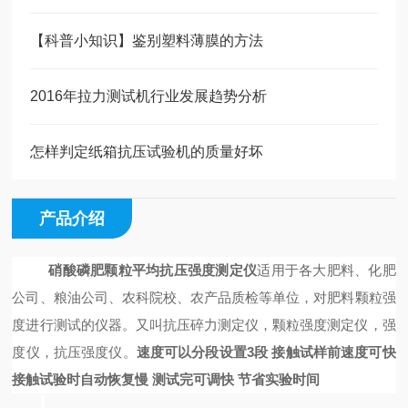
【科普小知识】鉴别塑料薄膜的方法
2016年拉力测试机行业发展趋势分析
怎样判定纸箱抗压试验机的质量好坏
产品介绍
硝酸磷肥颗粒平均抗压强度测定仪
适用于各大肥料
、化肥
公司
、
粮油
公司
、农科院校
、
农产品质检等单位，对肥料颗粒
强
度
进行测试
的仪器
。
又叫抗压碎力测定仪，颗粒强度测定仪，强
度仪，抗压强度仪。
速度可以分段设置
3段 接触试样前速度可快
接触试验时自动恢复慢 测试完可调快
节省实验时间