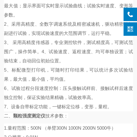
最大值；
显示界面可
实时
显示
试验曲线；
试验
实时速度、变形等
参数
。
2
、
采用高精度、全数字调速系统及精密减速机，驱动精密丝杠
副进行试验，实现试验速度的大范围调节，运行平稳
。
3
、
采用高精度传感器
，
专业测控软件，测试精度高，可测试范
围广，操作简单。
4、
试验速度、返程速度、均可单独设置；试
验结束，自动回位初始位置。
5、标配微型打印机，可随时打印结果，可以统计多次试验结
果，最大值，最小值，平均值。
6、试验过程分段速度控制：压头接触试样前、接触试样后速度
独立控制，保证实验结果精确，试验效率高。
7
、
设备自带标定功能，一键标定位移，变形，量程。
二、
颗粒强度测定仪
技术参数：
1.量程范围：500N （
单臂
300N 1000N 2000N
5000牛
）