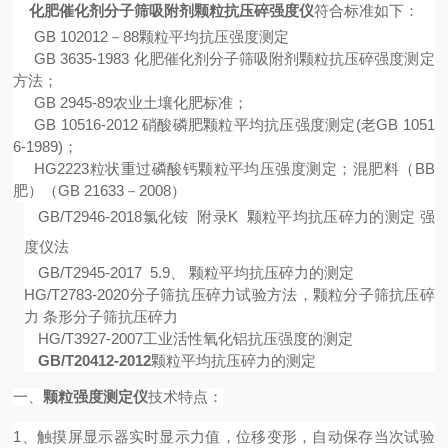
化肥催化剂分子筛吸附剂颗粒抗压碎强度仪
符合标准如下：
GB 102012－88颗粒平均抗压强度测定
GB 3635-1983 化肥催化剂分子筛吸附剂颗粒抗压碎强度测定
方法；
GB 2945-89农业土壤化肥标准；
GB 10516-2012 硝酸磷肥颗粒平均抗压强度测定(老GB 1051
6-1989)；
HG2223粒状重过磷酸钙颗粒平均压强度测定；混肥料（BB
肥）（GB 21633－2008）
GB/T2946-2018
氯化铵
附录
K
颗粒平均抗压碎力的测定
强
度仪法
GB/T2945-2017 5.9、 颗粒平均抗压碎力的测定
HG/T2783-2020分子筛抗压碎力试验方法，颗粒分子筛抗压碎
力 条形分子筛抗压碎力
HG/T3927-2007工业活性氧化铝抗压强度的测定
GB/T20412-2012
颗粒平均抗压碎力的测定
一、
颗粒强度测定仪
技术特点：
1
、
触摸屏
显示器实时显示
力值，位移变形，自动保存当次试验