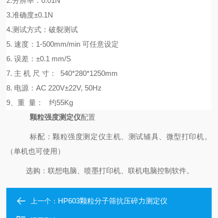
2.分辨率：0.01N
3.准确度±0.1N
4.测试方式：破裂测试
5. 速度：1-500mm/min 可任意设定
6. 误差：±0.1 mm/S
7.
主
机
尺
寸：
540*280*1
2
50mm
8
. 电源：AC 220V±22V, 50Hz
9、
重
量：
约
55
Kg
颗粒强度测定仪
配置
标配：
颗粒强度测定仪
主机、测试辅具、微型打印机。
（单机也可使用）
选购：联想电脑、喷墨打印机、联机电脑控制软件。
HP603颗粒分子筛抗压碎力测定仪
上一个：