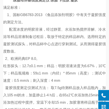
琼脂培养基强度测定仪 琼脂 卡拉胶 凝胶
满足标准：
1、国标GB6783-2013 《食品添加剂明胶》中有关于凝胶强度
的测定方法。
配置浓度的明胶溶液，经过静置、水浴加热搅拌溶解、冷水
浴等样品溶液制备过程后，取放于特定的样品杯内。选用特定的
凝胶测试探头，对样品杯中心点进行穿刺测试。从而测得凝胶强
度数值。
2、欧洲药典EP 8.0。
柱形探头：
12.7±0.1 mm；样品：明胶溶液浓度为6.67%，10℃
下；样品瓶规格：59±1 mm（内径）* 85mm（高度）；测试中
速度：0.5 mm/s；刺入深度：4 mm
凝胶强度测定仪测试方法：
取
7.5g待测样品放入样品瓶内，加
入105 ml的水，加盖静止1-4 h后，在65±2℃水浴加热15min，水
浴加热过程中搅拌。室温下冷却15 min，加胶塞将样品瓶于10.0