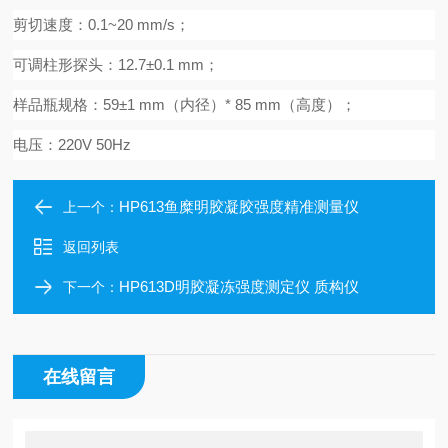
剪切速度：
0.1~20 mm/s；
可调
柱形探头：
12.7±0.1 mm；
样品瓶规格：
59±1 mm（内径）* 85 mm（高度）；
电压：
220V 50Hz
HP613鱼糜明胶凝胶强度精准测量仪
上一个：
返回列表
HP613D明胶凝冻强度测定仪 质构仪
下一个：
在线留言