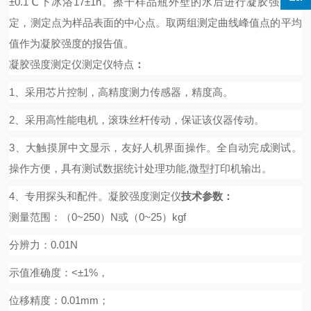
±0.1℃下冰浴17±1h。擦干样品瓶外壁的水后进行凝胶强度测
定，测定点为样品表面的中心点。取两组测定曲线峰值点的平均
值作为凝胶强度的报告值。
凝胶强度测定仪
测定仪特点
：
1、采用芯片控制，高精度测力传感器，精度高。
2、采用高性能电机，滚珠丝杆传动，保证该仪器传动。
3、大触摸屏中文显示，友好人机界面操作。全自动完成测试。
操作方便，具有测试数据统计处理功能,微型打印机输出。
4、专用探头和配件。
凝胶强度测定仪
技术参数：
测量范围：（
0~250）N或（0~25）kgf
分辨力：
0.01N
示值准确度：
<±1%，
位移精度：
0.01mm；