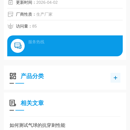
更新时间：
2026-04-02
检测项目：撕开力 拉力 抗拉强度 伸长率 撕裂 剥离 热封强
度 粘合、穿刺力、开启力、低速解卷力、拨开力等
厂商性质：
生产厂家
访问量：
85
服务热线
产品分类
相关文章
如何测试气球的抗穿刺性能