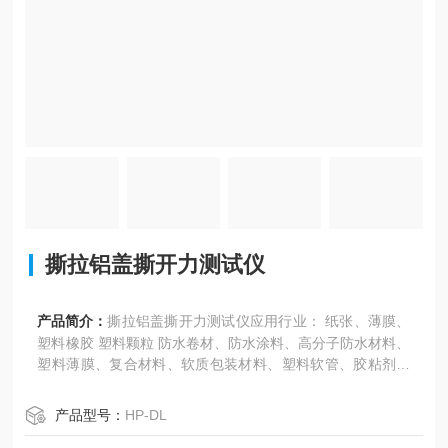
撕拉铝盖撕开力测试仪
产品简介：
撕拉铝盖撕开力测试仪应用行业： 纸张、薄膜、
塑料橡胶 塑料颗粒 防水卷材、防水涂料、高分子防水材料、
塑料薄膜、复合材料、软质包装材料、塑料软管、胶粘剂、
胶粘带、不干胶、保护膜、离型纸、组合盖、金属箔、隔
膜、背板材料、无纺布、编织袋、、电线电缆、网绳等类产
产品型号：
HP-DL
品