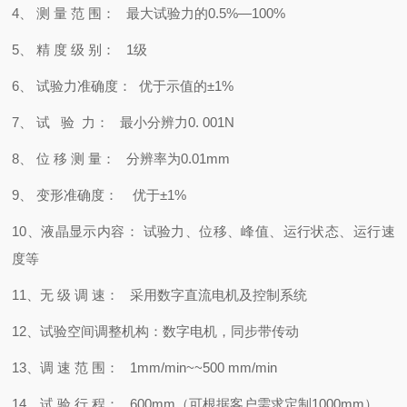
4、
测
量
范
围：
最大试验力的
0.5%—100%
5、
精
度
级
别：
1级
6、
试验力准确度：
优于示值的
±1%
7、
试
验
力：
最小分辨力
0. 001N
8、
位
移
测
量：
分辨率为
0.01mm
9、
变形准确度：
优于
±1%
10、液晶显示内容： 试验力、位移、峰值、运行状态、运行速
度等
11、无 级 调 速： 采用数字直流电机及控制系统
12、试验空间调整机构：数字电机，同步带传动
13、调 速 范 围： 1mm/min~~
500
mm/min
14、试 验 行 程：
6
00mm（可根据客户需求定制
1000mm
）