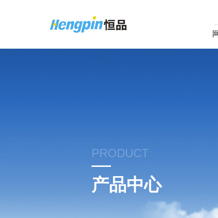
PRODUCT
产品中心