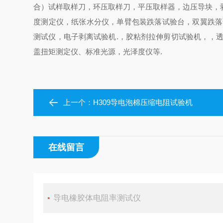
合）试样取样刀，环压取样刀，平压取样器，边压导块，
度测定仪，纸张水分仪，单臂包装跌落试验台，双翼跌落
测试仪，电子剥离试验机
.
，胶粘剂拉伸剪切试验机，，
盖扭矩测定仪、标准光源，光泽度仪等
.
上一个：
H309导电泡棉压缩电阻试验机
在线留言