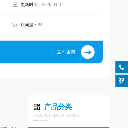
更新时间：
2026-04-07
访问量：
84
立即咨询
产品分类
PRODUCT CLASSIFICATION