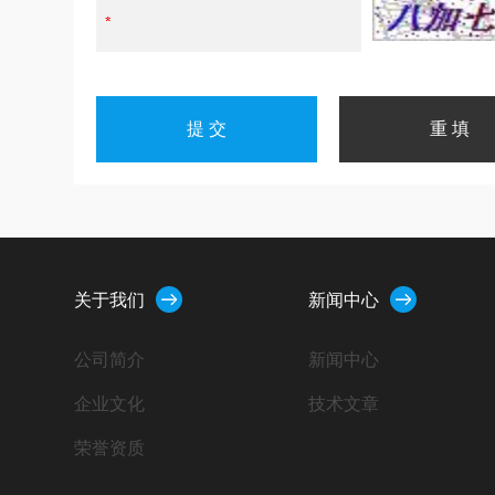
关于我们
新闻中心
公司简介
新闻中心
企业文化
技术文章
荣誉资质