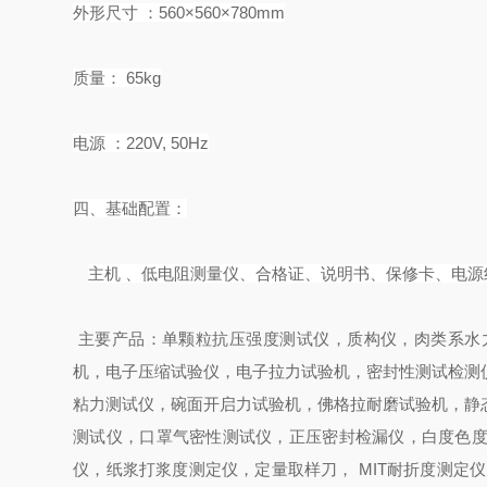
外形尺寸
：
560
×
560
×
7
8
0mm
质量：
6
5
kg
电源
：
220
V, 50Hz
四、
基础配置：
主机
、低电阻测量仪、合格证、说明书、保修卡、电源
主要产品：
单颗粒抗压强度测试仪，质构仪，肉类系水
机，电子压缩试验仪，电子拉力试验机，密封性测试
检测
粘力测试仪，碗面开启力试验机，佛格拉耐磨试验机，静
测试仪，口罩气密性测试仪，正压密封检漏仪，
白度色
仪，纸浆打浆度测定仪，定量取样刀，
MIT
耐折度测定仪