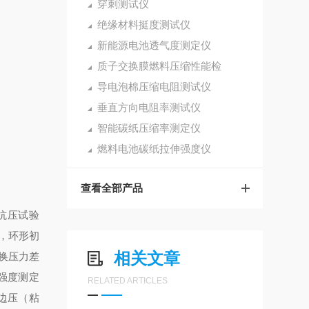
穿刺测试仪
绝缘材料挺度测试仪
新能源电池透气度测定仪
质子交换膜燃料压缩性能检
导电泡棉压缩电阻测试仪
垂直方向电阻率测试仪
智能碳纸压缩率测定仪
燃料电池碳纸拉伸强度仪
查看全部产品
抗压试验
，环形初
相关文章
换压力差
强度测定
RELATED ARTICLES
边压（粘