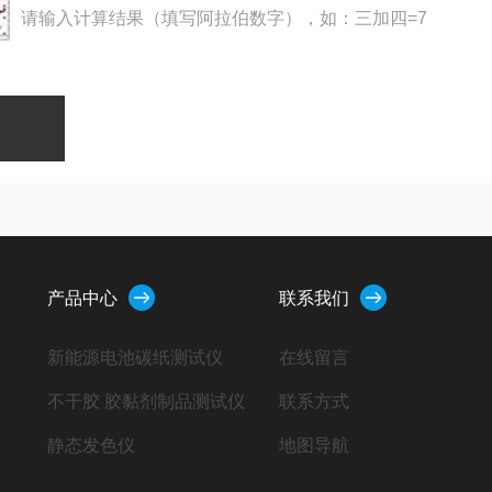
请输入计算结果（填写阿拉伯数字），如：三加四=7
产品中心
联系我们
新能源电池碳纸测试仪
在线留言
不干胶 胶黏剂制品测试仪
联系方式
静态发色仪
地图导航
热封试验仪