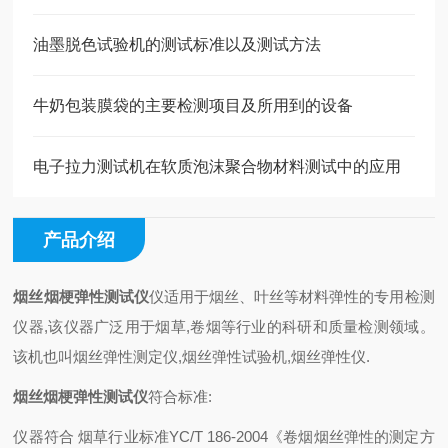
油墨脱色试验机的测试标准以及测试方法
牛奶包装膜袋的主要检测项目及所用到的设备
电子拉力测试机在软质泡沫聚合物材料测试中的应用
产品介绍
烟丝烟梗弹性测试仪
仪
适
用于烟丝、叶丝
等材料
弹性的专用检测
仪器
,
该仪器广泛用于烟草
,卷烟等
行业的科研和质量检测领域。
该机也叫
烟丝弹性测定仪
,
烟丝弹性
试验机
,
烟丝弹性仪
.
烟丝烟梗弹性测试仪
符合标准
:
仪器符合
烟草行业标准
YC/T 186-2004
《卷烟烟丝弹性的测定方