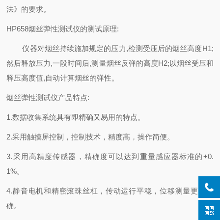
法》的要求。
HP658
烟丝弹性测
试
仪
的
测试原理
:
仪器
对烟丝持续施加
规定
的压力
,检测受压后的烟丝高度
H1;
然后释放压力
,一段时间后,测量烟丝反弹的高度
H2;
以烟丝受压和
释压高度
值
,
自动计算
烟丝的弹性。
烟丝弹性测
试
仪产品特点
:
1.
数据收集系统具有即精确又易用的特点。
2.
采用触摸屏控制，控制技术，精度高，操作简便。
3.
采用高精度传感器，精确度可以达到重量感应器标准的
+0.
1%
。
4.
静音电机和精密滚珠丝杠，传动运行平稳，位移测量更加准
确。