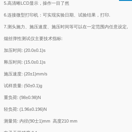
5.
高清晰
LCD
显示，操作一目了然
6.
连接微型打印机：可实现实验日期、试验结果，打印
.
7.
测头施力、施压速度、施压时间等可以在一定范围内任意设定
,
烟丝弹性测
试
仪
主要技术指标
:
加
压时间
:
(
20.0
±
0.1
)
s
释压时间
:
(
15.0
±
0.1
)
s
施压速度
:
(
20
±
1
)
mm/s
试样质量
:
(
50
±
0.1
)
g
重负荷
:
(
98
±
0.98
)
N
轻负荷
:
(
1.96
±
0.196
)
N
测量筒
:
内径
(90
士
1)mm
高度
210 mm