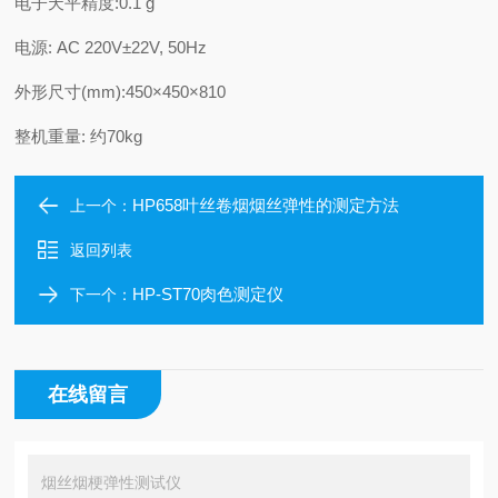
电子天平精度
:
0.1 g
电源
:
AC 220V
±
22V, 50Hz
外形尺寸
(
mm
):
450
×
450
×
8
10
整机重量
:
约
70
kg
HP658叶丝卷烟烟丝弹性的测定方法
上一个：
返回列表
HP-ST70肉色测定仪
下一个：
在线留言