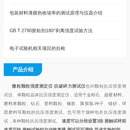
包装材料薄膜热收缩率的测试原理与仪器介绍
GB T 2790胶粘剂180°剥离强度试验方法
电子试验机相关项目的自检
产品介绍
微粒颗粒强度测定仪 抗破碎力测试仪
也叫
颗粒
抗压强度测
试仪
、单颗粒晶体
抗压强度测
定
仪
，适
用于金刚石、
超硬材料、
磨料单颗粒、
钻石、塑料颗粒、橡胶、聚胺脂
.
种子、猫砂，球
团
磨料
等颗粒的抗压强度测试。也可用于
烟种包衣抗压强度测
试，各种颗粒抗压强度测试。
速度可以分段设置
3
段 接触试样前
速度可快 接触试验时自动恢复慢 测试完可调快
节省实验时间