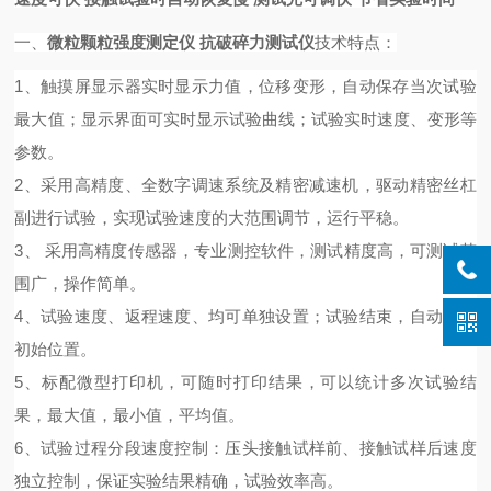
一、
微粒颗粒强度测定仪 抗破碎力测试仪
技术特点：
1
、
触摸屏
显示器实时显示
力值，位移变形，自动保存当次试验
最大值；
显示界面可
实时
显示
试验曲线；
试验
实时速度、变形等
参数
。
2
、
采用高精度、全数字调速系统及精密减速机，驱动精密丝杠
副进行试验，实现试验速度的大范围调节，运行平稳
。
3
、
采用高精度传感器
，
专业测控软件，测试精度高，可测试范
围广，操作简单。
4、
试验速度、返程速度、均可单独设置；试验结束，自动回位
初始位置。
5、标配微型打印机，可随时打印结果，可以统计多次试验结
果，最大值，最小值，平均值。
6、试验过程分段速度控制：压头接触试样前、接触试样后速度
独立控制，保证实验结果精确，试验效率高。