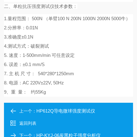
二、
单粒抗压强度测试仪
技术参数：
1.量程范围：
500N （单臂100 N 200N 1000N 2000N 5000牛）
2.分辨率：0.01N
3.准确度±0.1N
4.测试方式：破裂测试
5. 速度：1-500mm/min 可任意设定
6. 误差：±0.1 mm/S
7.
主
机
尺
寸：
540*280*1
2
50mm
8
. 电源：AC 220V±22V, 50Hz
9、
重
量：
约
55
Kg
HP612Q导电微球强度测试仪
上一个：
返回列表
HP-KYJ-06炭黑粒子强度分析仪
下一个：