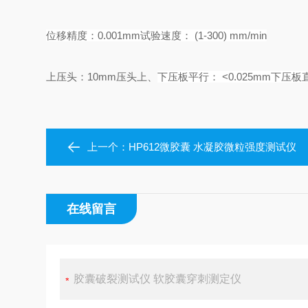
位移精度：
0.001mm
试验速度：
(1-300) mm/min
上压头：
10mm压头
上、
下压板平行：
<0.025mm
下压板
上一个：
HP612微胶囊 水凝胶微粒强度测试仪
在线留言