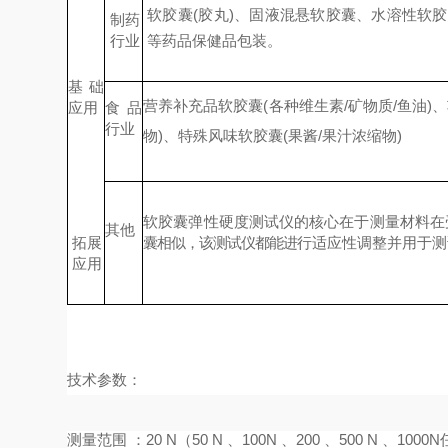
软胶囊
(胶丸)、固液混悬软胶囊、水溶性软
制药
行业
等药
品保健品包装。
基础
营养补充品软胶囊
(各种维生素/矿物质/鱼油
)
应用
食品
行业
物
)、特殊风味软
胶囊
(果酱/果汁浓缩物)
软胶囊弹性硬度测试仪的核心在于测量材料在
其他
拓展
囊相似，该测试仪都能进
行适应性调整并用于测
应用
技术
参数：
测量范围
：
20
N（
50
N 、
100N
、
200
、
500 N 、1000