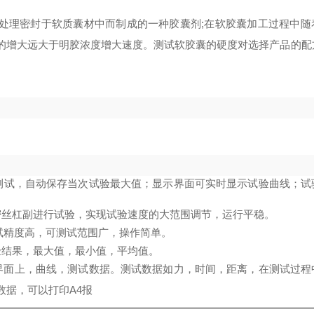
处理密封于软质囊材中而制成的一种胶囊剂
;在软胶囊加工过程中随
的增大远大于明胶浓度增大速度。测试软胶囊的硬度对选择产品的配
测试，
自动保存当次试验最大值；显示界面可实时显示试验曲线；试
密丝杠副进行试验，实现试验速度的大范围调节，运行平稳。
试精度高，可测试范围广，操作简单。
验结果，最大值，最小值，平均值。
界面上，曲线，测试数据。测试数据如力，时间，距离，在测试过程
数据，可以打印
A4报