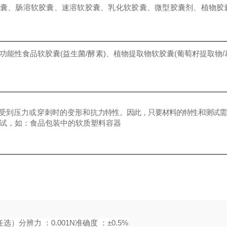
胶囊
、肠溶软胶囊、速溶软胶
囊、乳化软胶囊、微型胶囊剂、植物胶
、功能性食品软胶囊(益
生
菌
/酵素)、植物提取物软胶囊(葡萄籽提取物/
受到压力或穿刺时的变形和抗
力特性。因此，只要材料的特性和测试需
试，如：食品包装中的软质塑料容器
N任选）
分辨力
：
0.
00
1N
准确度
：
±0.5%