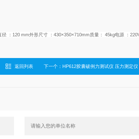
直径
：
120 mm
外形尺寸
：
430×350×710mm
质量：
45kg
电源
：
220
返回列表
下一个：
HP612胶囊破例力测试仪 压力测定仪