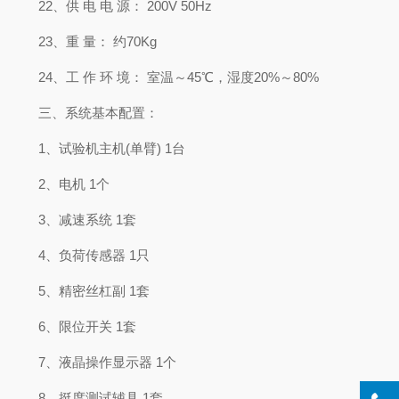
22、供 电 电 源： 200V 50Hz
23、重 量： 约70Kg
24、工 作 环 境： 室温～45℃，湿度20%～80%
三、系统基本配置：
1、试验机主机(单臂) 1台
2、电机 1个
3、减速系统 1套
4、负荷传感器 1只
5、精密丝杠副 1套
6、限位开关 1套
7、液晶操作显示器 1个
8、挺度测试辅具 1套